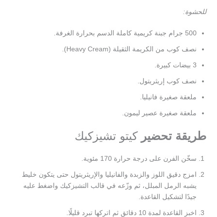
للحشوة:
500 جرام جبنة كريمية كاملة الدسم بحرارة الغرفة.
نصف كوب من الكريمة الثقيلة (Heavy Cream).
3 بيضات كبيرة.
نصف كوب إريثريتول.
ملعقة صغيرة فانيليا.
ملعقة صغيرة عصير ليمون.
طريقة تحضير
كيتو تشيزكيك
سخّن الفرن على درجة حرارة 170 مئوية.
امزج دقيق اللوز والزبدة والفانيليا والإريثريتول حتى يتكون خليط
يشبه الرمل المبلل، ثم وزّعه في قالب التشيزكيك واضغط عليه
جيدًا لتشكيل القاعدة.
اخبز القاعدة لمدة 10 دقائق ثم اتركها تبرد قليلًا.