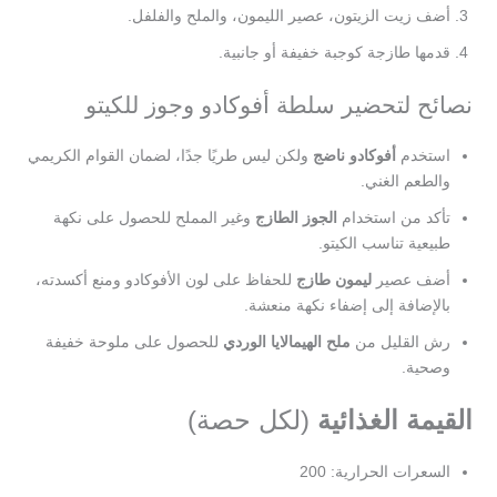
أضف زيت الزيتون، عصير الليمون، والملح والفلفل.
قدمها طازجة كوجبة خفيفة أو جانبية.
نصائح لتحضير سلطة أفوكادو وجوز للكيتو
استخدم
أفوكادو ناضج
ولكن ليس طريًا جدًا، لضمان القوام الكريمي
والطعم الغني.
تأكد من استخدام
الجوز الطازج
وغير المملح للحصول على نكهة
طبيعية تناسب الكيتو.
أضف عصير
ليمون طازج
للحفاظ على لون الأفوكادو ومنع أكسدته،
بالإضافة إلى إضفاء نكهة منعشة.
رش القليل من
ملح الهيمالايا الوردي
للحصول على ملوحة خفيفة
وصحية.
القيمة الغذائية
(لكل حصة)
السعرات الحرارية: 200