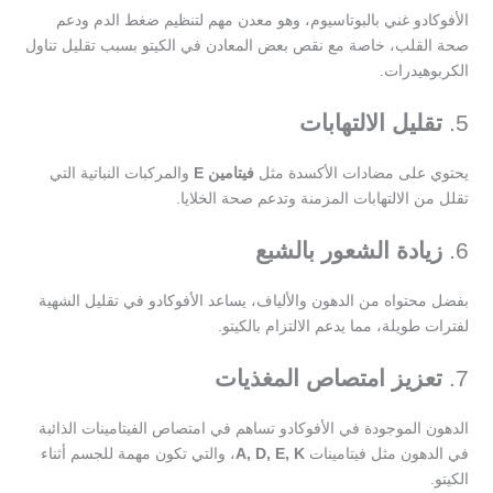
الأفوكادو غني بالبوتاسيوم، وهو معدن مهم لتنظيم ضغط الدم ودعم
صحة القلب، خاصة مع نقص بعض المعادن في الكيتو بسبب تقليل تناول
الكربوهيدرات.
5.
تقليل الالتهابات
يحتوي على مضادات الأكسدة مثل
فيتامين E
والمركبات النباتية التي
تقلل من الالتهابات المزمنة وتدعم صحة الخلايا.
6.
زيادة الشعور بالشبع
بفضل محتواه من الدهون والألياف، يساعد الأفوكادو في تقليل الشهية
لفترات طويلة، مما يدعم الالتزام بالكيتو.
7.
تعزيز امتصاص المغذيات
الدهون الموجودة في الأفوكادو تساهم في امتصاص الفيتامينات الذائبة
في الدهون مثل فيتامينات
A, D, E, K
، والتي تكون مهمة للجسم أثناء
الكيتو.