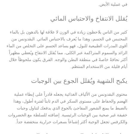
في عملية الأيض.
يُقلل الانتفاخ والاحتباس المائي
كثير من الناس يلاحظون زيادة في الوزن لا علاقة لها بالدهون بل بالماء
المحتبس في الجسم، وهذا ما يُعرف بالاحتباس المائي. البقدونس من
أقوى المدرات الطبيعية للبول، فهو يساعد الجسم على التخلص من الماء
الزائد والسموم المتراكمة عبر الكلى، مما يُقلل الانتفاخ ويُعطي مظهراً
أكثر نحافةً خاصةً في منطقة البطن والوجه. الفرق يكون ملحوظاً خلال
أيام قليلة من الاستخدام المنتظم.
يكبح الشهية ويُقلل الجوع بين الوجبات
محتوى البقدونس من الألياف الغذائية يجعله قادراً على إبطاء عملية
الهضم والحفاظ على مستوى السكر في الدم ثابتاً لفترة أطول، وهذا
بالضبط ما يمنع الشعور المفاجئ بالجوع الذي يدفعك لتناول وجبات
خفيفة غير صحية بين الوجبات الرئيسية. إضافته للسلطة مع الخضروات
والكرفس تجعل الوجبة أكثر إشباعاً بسعرات حرارية منخفضة جداً.