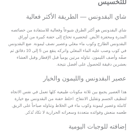
للتخسيس
شاي البقدونس — الطريقة الأكثر فعالية
شاي البقدونس هو أكثر الطرق شيوعاً وفعالية للاستفادة من خصائصه
المدرة ومحفزة الأيض. لتحضيره تحتاج إلى حفنة كبيرة من أوراق
البقدونس الطازج وكوب ماء مغلي وعصير نصف ليمونة. ضع البقدونس
في كوب وصب عليه الماء المغلي واتركه ينقع من 5 إلى 10 دقائق ثم
صفّه وأضف الليمون. تناوله مرتين يومياً قبل الإفطار وقبل العشاء
بعشرين دقيقة للحصول على أفضل نتيجة.
عصير البقدونس والليمون والخيار
هذا العصير يجمع بين ثلاثة مكونات طبيعية كلها تعمل في نفس الاتجاه
لتنظيف الجسم وتقليل الانتفاخ. اخلط حفنة من البقدونس مع خيارة
كاملة وعصير ليمونة وكوب ماء في الخلاط وتناوله صباحاً على الريق.
طعمه منعش وفوائده متعددة وسعراته الحرارية لا تكاد تُذكر.
إضافته للوجبات اليومية