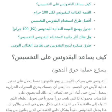
كيف يساعد البقدونس على التخسيس؟
القيمة الغذائية للبقدونس لكل 100 جرام
أفضل طرق استخدام البقدونس للتخسيس
جدول يوضح القيمة الغذائية للبقدونس (لكل 100 جرام)
هل هناك آثار جانبية لاستخدام البقدونس للتخسيس؟
طرق مبتكرة لدمج البقدونس في نظامك الغذائي اليومي
كيف يساعد البقدونس على التخسيس؟
يسرّع عملية حرق الدهون
البقدونس غني بمركب الأبيجينين وهو فلافونويد نشط يعمل على تحفيز
عملية الأيض في الجسم، مما يعني أن جسمك يحرق السعرات الحرارية
بمعدل أسرع حتى أثناء الراحة. يُضاف إلى ذلك أنه يحتوي على
فيتامينات مجموعة B التي تلعب دوراً محورياً في تحويل الطعام الذي
تتناوله إلى طاقة بدلاً من تخزينه على شكل دهون في البطن والأوراك.
هذا يجعل البقدونس مفيداً بشكل خاص للأشخاص الذين يعانون من بطء