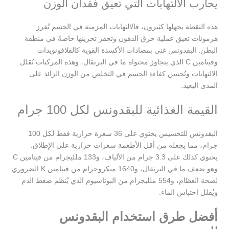
يحارب الالتهابات التي تعيق فقدان الوزن
هذه النقطة يجهلها كثيرون، فالالتهابات المزمنة في الجسم تُفرز
هرمونات تعيق عملية حرق الدهون وتحفز تخزينها خاصةً في منطقة
البطن. البقدونس غني بمضادات الأكسدة القوية كالفلافونويدات
وفيتامين C الذي يتجاوز محتواه ما في البرتقال، وهذه المركبات تُقلل
الالتهابات وتُحسن كفاءة الجسم في التخلص من الوزن الزائد على
المدى البعيد.
القيمة الغذائية للبقدونس لكل 100 جرام
البقدونس للتخسيس يحتوي على 36 سعرة حرارية فقط لكل 100
جرام، مما يجعله من أقل الأطعمة سعرات حرارية على الإطلاق.
يحتوي كذلك على 3.3 جرام من الألياف، و133 ملليجرام من فيتامين C
وهو ضعف ما في البرتقال، و1640 ميكروجرام من فيتامين K الضروري
لصحة العظام، و554 ملليجرام من البوتاسيوم الذي يُنظم ضغط الدم
ويُقلل احتباس الماء.
أفضل طرق استخدام البقدونس