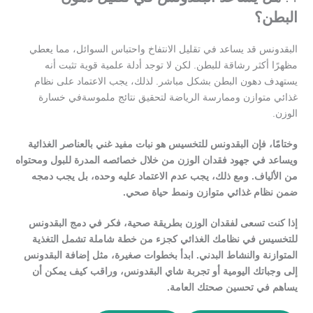
البطن؟
البقدونس قد يساعد في تقليل الانتفاخ واحتباس السوائل، مما يعطي
مظهرًا أكثر رشاقة للبطن. لكن لا توجد أدلة علمية قوية تثبت أنه
يستهدف دهون البطن بشكل مباشر. لذلك، يجب الاعتماد على نظام
غذائي متوازن وممارسة الرياضة لتحقيق نتائج ملموسةفي خسارة
الوزن.
وختامًا، فإن البقدونس للتخسيس هو نبات مفيد غني بالعناصر الغذائية
ويساعد في جهود فقدان الوزن من خلال خصائصه المدرة للبول ومحتواه
من الألياف. ومع ذلك، يجب عدم الاعتماد عليه وحده، بل يجب دمجه
ضمن نظام غذائي متوازن ونمط حياة صحي.
إذا كنت تسعى لفقدان الوزن بطريقة صحية، فكر في دمج البقدونس
للتخسيس في نظامك الغذائي كجزء من خطة شاملة تشمل التغذية
المتوازنة والنشاط البدني. ابدأ بخطوات صغيرة، مثل إضافة البقدونس
إلى وجباتك اليومية أو تجربة شاي البقدونس، وراقب كيف يمكن أن
يساهم في تحسين صحتك العامة.