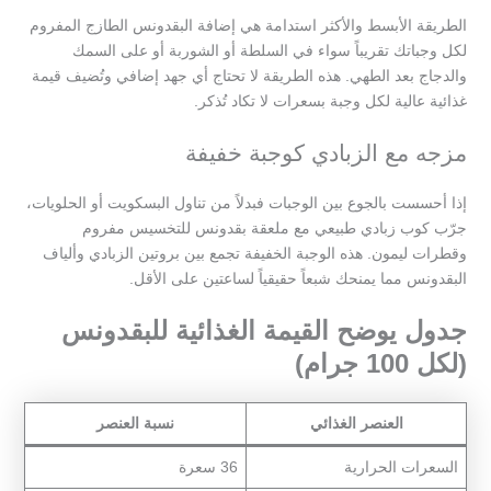
الطريقة الأبسط والأكثر استدامة هي إضافة البقدونس الطازج المفروم
لكل وجباتك تقريباً سواء في السلطة أو الشوربة أو على السمك
والدجاج بعد الطهي. هذه الطريقة لا تحتاج أي جهد إضافي وتُضيف قيمة
غذائية عالية لكل وجبة بسعرات لا تكاد تُذكر.
مزجه مع الزبادي كوجبة خفيفة
إذا أحسست بالجوع بين الوجبات فبدلاً من تناول البسكويت أو الحلويات،
جرّب كوب زبادي طبيعي مع ملعقة بقدونس للتخسيس مفروم
وقطرات ليمون. هذه الوجبة الخفيفة تجمع بين بروتين الزبادي وألياف
البقدونس مما يمنحك شبعاً حقيقياً لساعتين على الأقل.
جدول يوضح القيمة الغذائية للبقدونس
(لكل 100 جرام)
العنصر الغذائي
نسبة العنصر
السعرات الحرارية
36 سعرة