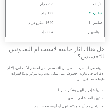
الألياف
3.3 جرام
فيتامين C
133 ملغ
فيتامين K
1640 ميكروجرام
البوتاسيوم
554 ملغ
هل هناك آثار جانبية لاستخدام البقدونس
للتخسيس؟
بالرغم من أن شرب البقدونس للتخسيس آمن لمعظم الأشخاص، إلا أن
الإفراط في تناوله، خصوصًا على شكل مشروب مركز يوميًا لفترات
طويلة، قد يؤدي إلى:
زيادة إدرار البول بشكل مفرط.
تهيّج المعدة لدى البعض.
تداخل مع أدوية مدرّة للبول أو أدوية ضغط الدم.