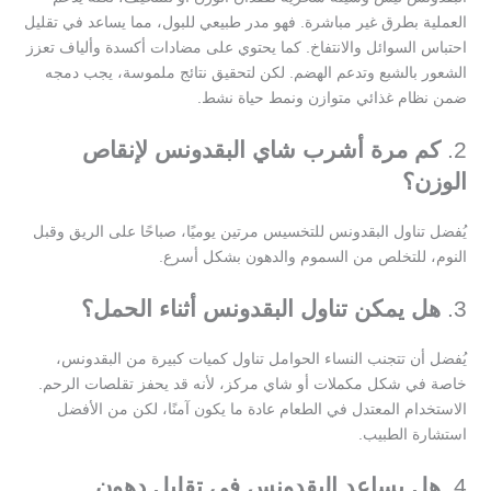
العملية بطرق غير مباشرة. فهو مدر طبيعي للبول، مما يساعد في تقليل
احتباس السوائل والانتفاخ. كما يحتوي على مضادات أكسدة وألياف تعزز
الشعور بالشبع وتدعم الهضم. لكن لتحقيق نتائج ملموسة، يجب دمجه
ضمن نظام غذائي متوازن ونمط حياة نشط.
2.
كم مرة أشرب شاي البقدونس لإنقاص
الوزن؟
يُفضل تناول البقدونس للتخسيس مرتين يوميًا، صباحًا على الريق وقبل
النوم، للتخلص من السموم والدهون بشكل أسرع.
3.
هل يمكن تناول البقدونس أثناء الحمل؟
يُفضل أن تتجنب النساء الحوامل تناول كميات كبيرة من البقدونس،
خاصة في شكل مكملات أو شاي مركز، لأنه قد يحفز تقلصات الرحم.
الاستخدام المعتدل في الطعام عادة ما يكون آمنًا، لكن من الأفضل
استشارة الطبيب.
4.
هل يساعد البقدونس في تقليل دهون