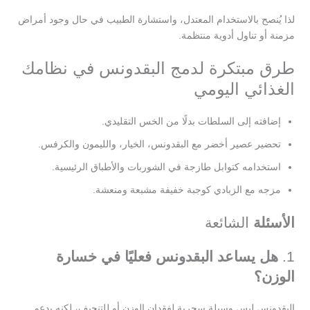
لذا يُنصح بالاستخدام المعتدل، واستشارة الطبيب في حال وجود أمراض
مزمنة أو تناول أدوية منتظمة.
طرق مبتكرة لدمج البقدونس في نظامك
الغذائي اليومي
إضافته إلى السلطات بدلًا من الخس التقليدي.
تحضير عصير أخضر مع البقدونس، الخيار، والليمون والكرفس.
استخدامه كتوابل طازجة في الشوربات والأطباق الرئيسية.
مزجه مع الزبادي كوجبة خفيفة مشبعة ومنعشة.
الأسئلة
الشائعة
1.
هل يساعد البقدونس فعليًا في خسارة
الوزن؟
البقدونس ليس وسيلة سحرية لفقدان الوزن أو للتنحيف، لكنه يدعم