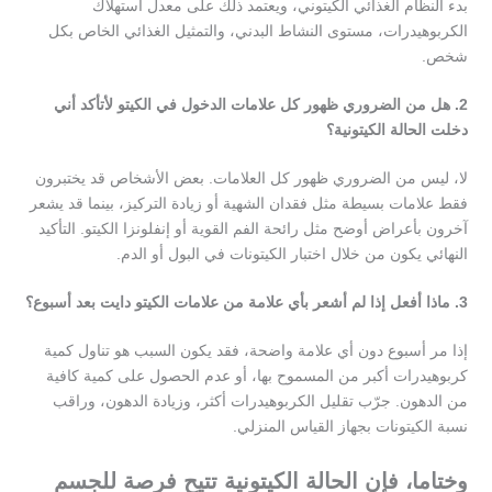
بدء النظام الغذائي الكيتوني، ويعتمد ذلك على معدل استهلاك
الكربوهيدرات، مستوى النشاط البدني، والتمثيل الغذائي الخاص بكل
شخص.
2. هل من الضروري ظهور كل علامات الدخول في الكيتو لأتأكد أني
دخلت الحالة الكيتونية؟
لا، ليس من الضروري ظهور كل العلامات. بعض الأشخاص قد يختبرون
فقط علامات بسيطة مثل فقدان الشهية أو زيادة التركيز، بينما قد يشعر
آخرون بأعراض أوضح مثل رائحة الفم القوية أو إنفلونزا الكيتو. التأكيد
النهائي يكون من خلال اختبار الكيتونات في البول أو الدم.
3. ماذا أفعل إذا لم أشعر بأي علامة من علامات الكيتو دايت بعد أسبوع؟
إذا مر أسبوع دون أي علامة واضحة، فقد يكون السبب هو تناول كمية
كربوهيدرات أكبر من المسموح بها، أو عدم الحصول على كمية كافية
من الدهون. جرّب تقليل الكربوهيدرات أكثر، وزيادة الدهون، وراقب
نسبة الكيتونات بجهاز القياس المنزلي.
وختاما، فإن الحالة الكيتونية تتيح فرصة للجسم