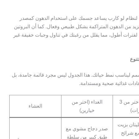
ي لنظام لو كارب يساعد جسمك على استخدام الدهون كمصدر
يد من الدهون المتراكمة بشكل طبيعي وفعال. كما أن البروتين
ع لفترات أطول، مما يقلل من رغبتك في تناول وجبات خفيفة غير
نوع
 ليناسب نمط حياتك. هذا الجدول ليس مجرد قائمة جامدة، بل
دات غذائية صحية ومستدامة.
الإفطار (اختر من 3
الغداء (اختر من
العشاء
ات)
خيارين)
يتان بزيت
صدر دجاج مشوي مع
مع شرائح
طبق كبير من سلطة