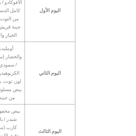
الأفوكادو / 
اليوم الأول
كامل الدس
من التوت 
جبنة قريش
الخيار و
أومليت 
والخضار (سب
/ سموذي
اليوم الثاني
الكربوهيد
لوز، توت، بذ
بيض مسلوق
من جبنة 
بيض مخفوق
شيدر / با
كارب (م
اليوم الثالث
دقيق اللوز