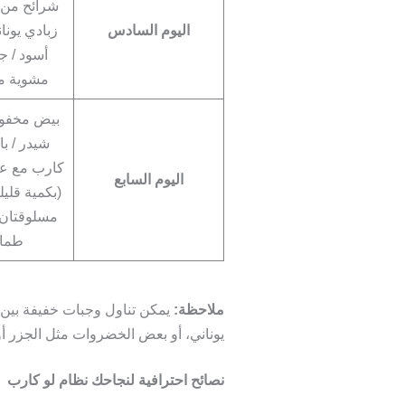
شرائح من ا
اليوم السادس
زبادي يونا
أسود / ج
مشوية م
بيض مخفوق
شيدر / با
كارب مع ع
اليوم السابع
(بكمية قليل
مسلوقتان 
طما
ملاحظة:
يمكن تناول وجبات خفيفة بين 
يوناني، أو بعض الخضروات مثل الجزر أو
نصائح احترافية لنجاحك نظام لو كارب