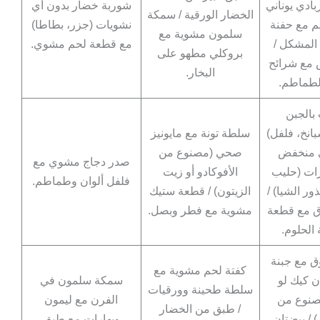
زبادي يوناني
شوربة خضار بدون أي
الخضار الورقية / سمكة
م مع حفنة
نشويات (جزر، بطاطا)
سلمون مشوية مع
المشكل /
مع قطعة لحم مشوي.
بروكلي مطهو على
 مع شرائح
البخار.
الطماطم.
بالجبن
انخ، فلفل)
سلطة تونة مع مايونيز
 منخفض
صحي (مصنوع من
صدر دجاج مشوي مع
رات (حليب
الأفوكادو أو زيت
فلفل ألوان وطماطم.
ور الشيا) /
الزيتون) / قطعة ستيك
 مع قطعة
مشوية مع فطر وبصل.
الحلوم.
 مع جبنة
كفتة لحم مشوية مع
ن كيك لو
سمكة سلمون في
سلطة طحينة وورقيات
صنوع من
الفرن مع ليمون
/ طبق من الخضار
) / بيضتان
وبهارات مع طبق