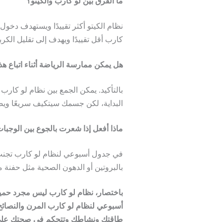
ما الفرق بين لو كارب والكيتو؟
نظام الكيتو أكثر تقييدًا ويستهدف دخول
كارب أقل تقييدًا ويهدف إلى تقليل الك
هل يمكن ممارسة الرياضة أثناء اتباع هذ
بالتأكيد. يمكن الجمع بين نظام لو كار
البداية، لكن جسمك سيتكيف سريعًا ويصبح
ماذا أفعل إذا شعرت بالجوع بين الوجبا
في جدول أسبوعي لنظام لو كارب تجنب ا
بالبروتين أو الدهون الصحية مثل حفنة
باختصار،
نظام لو كارب
ليس مجرد حمية ع
أسبوعي لنظام لو كارب المرن والنصائح
طاقتك ونشاطك وتتحكم في صحتك على 