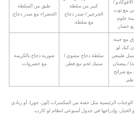
لأفوكادو /
كبير من سلطة
طبق من السلطة
ني مع توت
الجرجير / صدر دجاج
الخضراء مع صدر دجاج.
بنة حلوم
مع سلطة.
ع خضار.
 مع جبنة
ن كيك لو
سل طبيعي
سلطة دجاج مشوي /
شوربة دجاج بالكريمة
ة) / بيضتان
ستيك لحم مع فطر.
مع خضروات.
مع شرائح
طم.
الوجبات الرئيسية مثل حفنة من المكسرات (لوز، جوز)، أو زبادي
 الخيار، وإدراجها في جدول أسبوعي لنظام لو كارب.