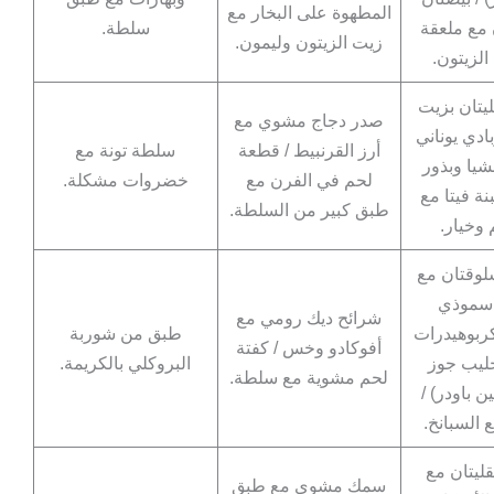
المطهوة على البخار مع
مع ملعقة
سلطة.
زيت الزيتون وليمون.
لزيتون.
يتان بزيت
صدر دجاج مشوي مع
بادي يوناني
أرز القرنبيط / قطعة
سلطة تونة مع
شيا وبذور
لحم في الفرن مع
خضروات مشكلة.
نة فيتا مع
طبق كبير من السلطة.
وخيار.
لوقتان مع
/ سموذي
شرائح ديك رومي مع
ربوهيدرات
طبق من شوربة
أفوكادو وخس / كفتة
حليب جوز
البروكلي بالكريمة.
لحم مشوية مع سلطة.
ين باودر) /
 السبانخ.
ليتان مع
سمك مشوي مع طبق