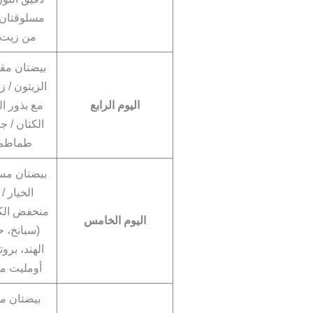
مسلوقتان 
من زيت ا
بيضتان مقل
الزيتون / ز
اليوم الرابع
مع بذور ال
الكتان / جب
طماطم 
بيضتان مس
الخيار 
منخفض الك
اليوم الخامس
(سبانخ، 
الهند، بروت
أومليت مع
بيضتان مق