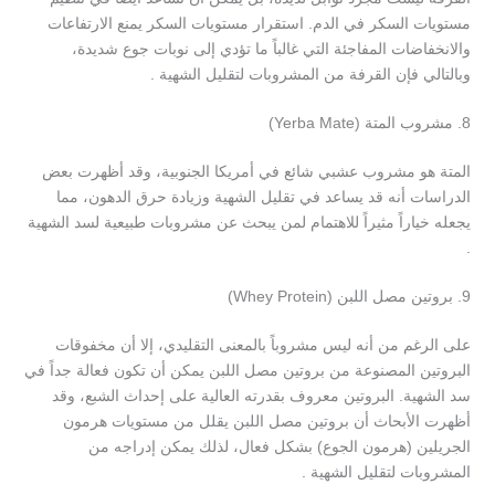
مستويات السكر في الدم. استقرار مستويات السكر يمنع الارتفاعات
والانخفاضات المفاجئة التي غالباً ما تؤدي إلى نوبات جوع شديدة،
وبالتالي فإن القرفة من المشروبات لتقليل الشهية .
8. مشروب المتة (Yerba Mate)
المتة هو مشروب عشبي شائع في أمريكا الجنوبية، وقد أظهرت بعض
الدراسات أنه قد يساعد في تقليل الشهية وزيادة حرق الدهون، مما
يجعله خياراً مثيراً للاهتمام لمن يبحث عن مشروبات طبيعية لسد الشهية
.
9. بروتين مصل اللبن (Whey Protein)
على الرغم من أنه ليس مشروباً بالمعنى التقليدي، إلا أن مخفوقات
البروتين المصنوعة من بروتين مصل اللبن يمكن أن تكون فعالة جداً في
سد الشهية. البروتين معروف بقدرته العالية على إحداث الشبع، وقد
أظهرت الأبحاث أن بروتين مصل اللبن يقلل من مستويات هرمون
الجريلين (هرمون الجوع) بشكل فعال، لذلك يمكن إدراجه من
المشروبات لتقليل الشهية .