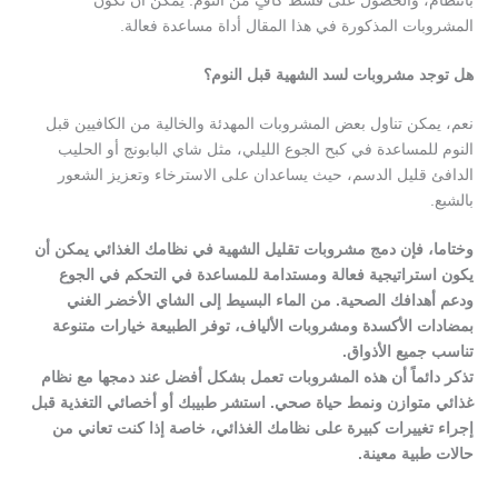
بانتظام، والحصول على قسط كافٍ من النوم. يمكن أن تكون
المشروبات المذكورة في هذا المقال أداة مساعدة فعالة.
هل توجد مشروبات لسد الشهية قبل النوم؟
نعم، يمكن تناول بعض المشروبات المهدئة والخالية من الكافيين قبل
النوم للمساعدة في كبح الجوع الليلي، مثل شاي البابونج أو الحليب
الدافئ قليل الدسم، حيث يساعدان على الاسترخاء وتعزيز الشعور
بالشبع.
وختاما، فإن دمج مشروبات تقليل الشهية في نظامك الغذائي يمكن أن
يكون استراتيجية فعالة ومستدامة للمساعدة في التحكم في الجوع
ودعم أهدافك الصحية. من الماء البسيط إلى الشاي الأخضر الغني
بمضادات الأكسدة ومشروبات الألياف، توفر الطبيعة خيارات متنوعة
تناسب جميع الأذواق.
تذكر دائماً أن هذه المشروبات تعمل بشكل أفضل عند دمجها مع نظام
غذائي متوازن ونمط حياة صحي. استشر طبيبك أو أخصائي التغذية قبل
إجراء تغييرات كبيرة على نظامك الغذائي، خاصة إذا كنت تعاني من
حالات طبية معينة.