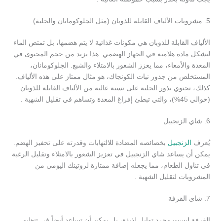
5. مشروبات الألياف القابلة للذوبان (مثل الجلوكومانان والحلبة)
الألياف القابلة للذوبان هي مكونات غذائية لا يتم هضمها، بل تمتص الماء
لتشكل مادة هلامية في الجهاز الهضمي. هذا يزيد من حجم المحتوى في
المعدة والأمعاء، مما يعزز الشعور بالامتلاء والشبع. الجلوكومانان،
المستخلص من جذور نبات الكونجاك، هو مثال ممتاز على هذه الألياف.
كذلك، تحتوي بذور الحلبة على نسبة عالية من الألياف القابلة للذوبان
(حوالي 45%)، والتي تبطئ إفراغ المعدة وتساهم في تقليل الشهية .
6. شاي الزنجبيل
يُعرف
الزنجبيل
بخصائصه المضادة للالتهابات وقدرته على تحفيز الهضم.
يمكن أن يساعد شاي الزنجبيل في تعزيز الشعور بالامتلاء وتقليل الرغبة
في تناول الطعام، مما يجعله إضافة ممتازة لروتينك اليومي من
المشروبات لتقليل الشهية .
7. شاي القرفة
القرفة ليست مجرد توابل لذيذة، بل يمكن أن تساعد أيضاً في تنظيم