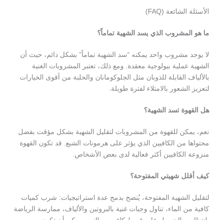
الأسئلة الشائعة (FAQ)
ما هو المشروب الذي يسد الشهية تماماً؟
لا يوجد مشروب واحد يمكنه “سد الشهية تماماً” بشكل دائم، حيث أن
الشهية عملية بيولوجية معقدة. ومع ذلك، تعتبر المشروبات الغنية
بالألياف القابلة للذوبان مثل الجلوكومانان والحلبة من أقوى الخيارات
لتعزيز الشعور بالامتلاء لفترة طويلة.
هل القهوة تسد الشهية؟
نعم، يمكن للقهوة من المشروبات لتقليل الشهية بشكل مؤقت بفضل
محتواها من الكافيين الذي يؤثر على هرمونات الشبع. قد تكون القهوة
منزوعة الكافيين أكثر فعالية لدى بعض الأشخاص.
كيف أقلل شهيتي المفتوحة؟
لتقليل الشهية المفتوحة، يُنصح بدمج عدة استراتيجيات: شرب كميات
كافية من الماء، تناول وجبات غنية بالبروتين والألياف، ممارسة الرياضة