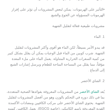
•التأثير على الهرمونات: يمكن لبعض المشروبات أن تؤثر على إفراز
الهرمونات المسؤولة عن الجوع والشبع.
مشروبات طبيعية فعالة لتقليل الشهية
1. الماء
قد يبدو الأمر بسيطاً، لكن الماء هو أقوى وأكثر المشروبات لتقليل
الشهية. شرب كوبين من الماء قبل الوجبات يمكن أن يقلل بشكل كبير
من كمية السعرات الحرارية المتناولة. يعمل الماء على ملء المعدة
مؤقتاً، مما يقلل من المساحة المتاحة للطعام ويرسل إشارات الشبع
إلى الدماغ .
2. الشاي الأخضر
يُعد
الشاي الأخضر
من المشروبات المعروفة بفوائدها الصحية المتعددة،
بما في ذلك دوره في التحكم بالوزن وهو من أفضل المشروبات لتقليل
الشهية. يحتوي الشاي الأخضر على مركب الكافيين ومضادات الأكسدة
القوية المعروفة باسم الكاتيكين (خاصة EGCG). يعمل الكافيين كمنبه