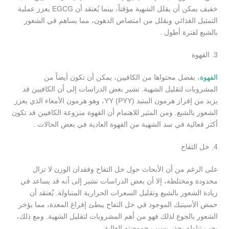
خفيف يمكن أن يقلل الشهية مؤقتاً، بينما يُعتقد أن EGCG يعزز عملية
التمثيل الغذائي ويقلل من امتصاص الدهون، مما يساهم في الشعور
بالشبع لفترة أطول .
3. القهوة
القهوة
، بفضل محتواها من الكافيين، يمكن أن تكون أيضاً من
المشروبات لتقليل الشهية. تشير بعض الدراسات إلى أن الكافيين قد
يزيد من إفراز هرمون الببتيد YY (PYY)، وهو هرمون الأمعاء الذي يعزز
الشعور بالشبع. ومن المثير للاهتمام أن القهوة منزوعة الكافيين قد تكون
أكثر فعالية في سد الشهية من القهوة العادية في بعض الحالات .
4. خل التفاح
على الرغم من أن الأبحاث حول خل التفاح وفقدان الوزن لا تزال
محدودة ومختلطة، إلا أن بعض الدراسات تشير إلى أنه قد يساعد في
زيادة الشعور بالشبع وتقليل السعرات الحرارية المتناولة. يُعتقد أن
حمض الأسيتيك الموجود في خل التفاح يبطئ إفراغ المعدة، مما يؤخر
الشعور بالجوع لذلك فهو من أهم المشروبات لتقليل الشهية. ومع ذلك،
يجب تناوله بحذر بسبب حموضته العالية .